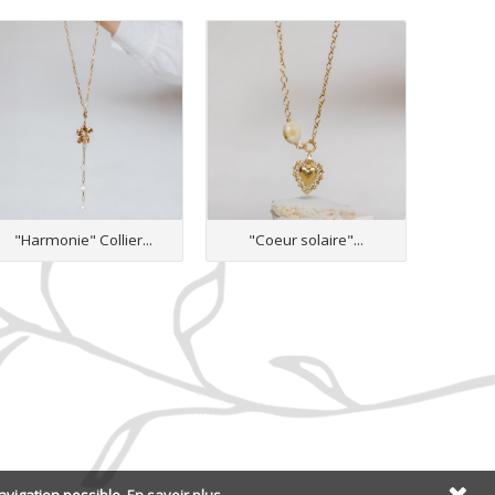
"Harmonie" Collier...
"Coeur solaire"...
"Fl