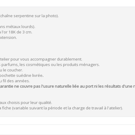
(chaîne serpentine sur la photo).
ns métaux lourds).
 l'or 18K de 3 cm.
extension.
atelier pour vous accompagner durablement.
 les parfums, les cosmétiques ou les produits ménagers.
u le coucher.
 pochette suédine livrée
.
u fil des années.
arantie ne couvre pas l'usure naturelle liée au port ni les résultats d'une m
ux choisis pour leur qualité.
fiche (variable suivant la période et la charge de travail à l'atelier).