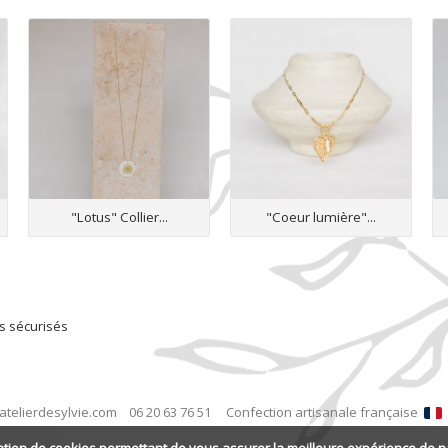
"Lotus" Collier...
"Coeur lumière"...
s sécurisés
atelierdesylvie.com
06 20 63 76 51
Confection artisanale française