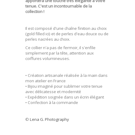
apportera une touche très élégante à votre
tenue. C'est un incontournable de la
collection !
Il est composé d'une chaîne finition au choix
(gold filled ici) et de perles d'eau douce ou de
perles nacrées au choix.
Ce collier n'a pas de fermoir, il s'enfile
simplement par la tête, attention aux
coiffures volumineuses.
• Création artisanale réalisée à la main dans
mon atelier en France
• Bijou imaginé pour sublimer votre tenue
avec délicatesse et modernité
• Expédition soignée dans un écrin élégant
• Confection à la commande
©
Lena G. Photography