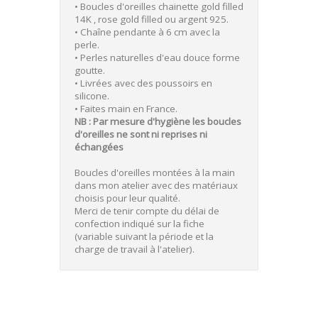
• Boucles d'oreilles chainette gold filled
14K , rose gold filled ou argent 925.
• Chaîne pendante à 6 cm avec la
perle.
• Perles naturelles d'eau douce forme
goutte.
• Livrées avec des poussoirs en
silicone.
• Faites main en France.
NB : Par mesure d'hygiène les boucles
d'oreilles ne sont ni reprises ni
échangées
Boucles d'oreilles montées à la main
dans mon atelier avec des matériaux
choisis pour leur qualité.
Merci de tenir compte du délai de
confection indiqué sur la fiche
(variable suivant la période et la
charge de travail à l'atelier).