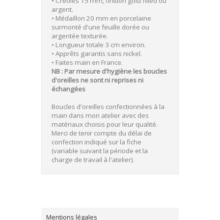
• Créoles 15 mm, finition gold filled ou
argent.
• Médaillon 20 mm en porcelaine
surmonté d'une feuille dorée ou
argentée texturée.
• Longueur totale 3 cm environ.
• Apprêts garantis sans nickel.
• Faites main en France.
NB : Par mesure d'hygiène les boucles
d'oreilles ne sont ni reprises ni
échangées
Boucles d'oreilles confectionnées à la
main dans mon atelier avec des
matériaux choisis pour leur qualité.
Merci de tenir compte du délai de
confection indiqué sur la fiche
(variable suivant la période et la
charge de travail à l'atelier).
Mentions légales