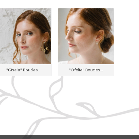
"Gisela" Boucles...
"Ofelia" Boucles...
"Gia