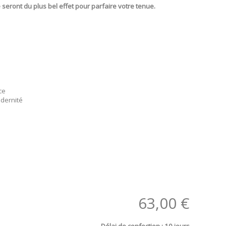
ront du plus bel effet pour parfaire votre tenue.
.
ce
odernité
63,00 €