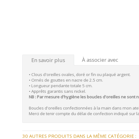
À associer avec
En savoir plus
• Clous d'oreilles ovales, doré or fin ou plaqué argent.
• Ornés de gouttes en nacre de 2.5 cm.
• Longueur pendante totale 5 cm.
• Apprêts garantis sans nickel.
NB : Par mesure d'hygiène les boucles d'oreilles ne sont 
Boucles d'oreilles confectionnées à la main dans mon atel
Merci de tenir compte du délai de confection indiqué sur la f
30 AUTRES PRODUITS DANS LA MÊME CATÉGORIE :