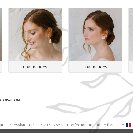
"Tina" Boucles...
"Lina" Boucles...
s sécurisés
atelierdesylvie.com
06 20 63 76 51
Confection artisanale française