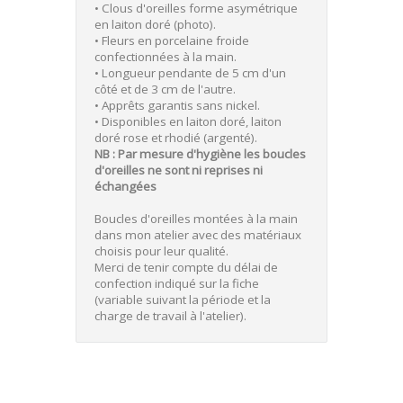
• Clous d'oreilles forme asymétrique
en laiton doré (photo).
• Fleurs en porcelaine froide
confectionnées à la main.
• Longueur pendante de 5 cm d'un
côté et de 3 cm de l'autre.
• Apprêts garantis sans nickel.
• Disponibles en laiton doré, laiton
doré rose et rhodié (argenté).
NB : Par mesure d'hygiène les boucles
d'oreilles ne sont ni reprises ni
échangées
Boucles d'oreilles montées à la main
dans mon atelier avec des matériaux
choisis pour leur qualité.
Merci de tenir compte du délai de
confection indiqué sur la fiche
(variable suivant la période et la
charge de travail à l'atelier).